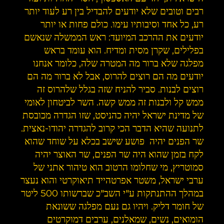
רבים וטובים שלא יודעים להבדיל בין רע לעוד יותר
רע, כל אחד וסיבותיו עימו. כולם פחות או יותר
יודעים את ההרכב המיועד: ראש הממשלה שנאשם
בפלילים, שקרן מסית ומדיח. הוא עומד בראש
מפלגה שלא ברור מה המטרה שלה, כלומר אנחנו
יודעים מה הם רוצים להרוס, אבל לא ברור מה הם
רוצים לבנות. סביר להניח שזה בגלל שלהרוס זה
ממש קל ולבנות זה ממש קשה. השר לביטחון לאומי
של מדינת ישראל יהיה כהניסט, שזו הגדרה מכובסת
לתנועה שהיא הדבר הכי קרוב להגדרה יהודו-נאצית.
שר הפנים יהיה פושע שישב בכלא על שוחד שהוא
לקח בזמן שהוא היה שר הפנים, שר האוצר יהיה
סמוטריץ, מי שחלומו הרטוב הוא טיהור אתני של
ערבי ישראל, משטר אפרטהייד תיאוקרטי והוא נעצר
במהלך ההתנתקות ע"י השב"כ שברשותו 500 ליטר
של חומר דליק. ויהיו גם נעם מפלגה ששונאת
הומואים, נשים, שמאלנים, ערבים דמוקרטים