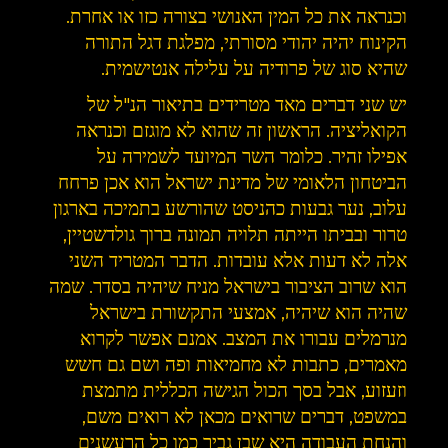
וכנראה את כל המין האנושי בצורה כזו או אחרת.
הקינוח יהיה יהודי מסורתי, מפלגת דגל התורה
שהיא סוג של פרודיה על עלילה אנטישמית.
יש שני דברים מאד מטרידים בתיאור הנ"ל של
הקואליציה. הראשון זה שהוא לא מוגזם וכנראה
אפילו זהיר. כלומר השר המיועד לשמירה על
הביטחון הלאומי של מדינת ישראל הוא אכן פרחח
עלוב, נער גבעות כהניסט שהורשע בתמיכה בארגון
טרור ובביתו הייתה תלויה תמונה ברוך גולדשטיין,
אלה לא דעות אלא עובדות. הדבר המטריד השני
הוא שרוב הציבור בישראל מניח שיהיה בסדר. שמה
שהיה הוא שיהיה, אמצעי התקשורת בישראל
מנרמלים עבורו את המצב. אמנם אפשר לקרוא
מאמרים, כתבות לא מחמיאות ופה ושם גם חשש
וזעזוע, אבל בסך הכול הגישה הכללית מתמצת
במשפט, דברים שרואים מכאן לא רואים משם,
והנחת העבודה היא שבן גביר כמו כל הרעשנים