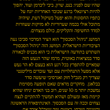
שהיו שם לפניו: בנט, שרון, ביבי ליברמן ועוד, יהפוך
להיות רציונאלי ברגע שכובד האחריות יונח על
כתפיו החסונות והוא יפעל בשיקול דעת, שיהיה
מתובל אולי בכמה שערוריות לא מזיקות שעוזרות
למדד החשיפה והקליקים, כולם מנצחים.
המושג "ניהול הסכסוך" הוא הציר המרכזי סביבו נעה
הציבוריות הישראלית. המושג הזה "ניהול הסכסוך"
השתרש בתודעה הישראלית כי הוא מכניס לכאורה
סדר במציאות כאוטית, מרמז שהר הגעש הזה
שמאיים להתפרץ בכל רגע הוא בעצם לא הר געש
אלא מפעל התנחלויות עם ועד עובדים מיליטנטי
שצריך רק מנכ"ל חזק ואגרסיבי שיעשה סדר
בבלאגן. מחקרים מראים שאם תופעה מסוימת
נמשכת יותר מ 10 שנים, רוב בני האדם יניחו שהיא
קיימת מאז ומעולם ושהיא תמשיך להתקיים לנצח
נצחים וככה זה עם הסכסוך. האינתיפאדה הראשונה
והשנייה נשכחו, רצועת עזה שצה"ל איבד את