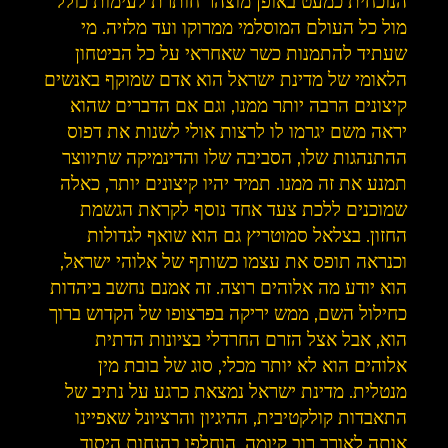
הנוכחית כמעט באופן מוצהר חותרת לעימות כולל
מול כל העולם המוסלמי ממרוקו ועד מלזיה. מי
שעתיד להתמנות כשר שאחראי על כל הביטחון
הלאומי של מדינת ישראל הוא אדם שמוקף באנשים
קיצונים הרבה יותר ממנו, וגם אם הדברים שהוא
יראה משם יגרמו לו לרצות אולי לשנות את דפוס
ההתנהגות שלו, הסביבה שלו והדינמיקה שתיווצר
תמנע את זה ממנו. תמיד יהיו קיצונים יותר, כאלה
שמוכנים ללכת צעד אחד נוסף לקראת הגשמת
החזון. בצלאל סמוטריץ גם הוא שואף לגדולות
וכנראה תופס את עצמו כשותף של אלוהי ישראל,
הוא יודע מה אלוהים רוצה. זה אמנם נחשב ביהדות
כחילול השם, ממש יריקה בפרצופו של הקדוש ברוך
הוא, אבל אצל הזרם החרדלי בציונות הדתית
אלוהים הוא לא יותר מכלי, סוג של בובת מין
מנטלית. מדינת ישראל נמצאת כרגע על נתיב של
התאבדות קולקטיבית, ההיגיון והרציונל שאפיינו
אותה לאורך רוב קיומה, הוחלפו בהנחות היסוד