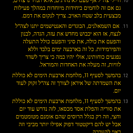
חיילי צה"ל אף פעם לא נהרגים, אלא תמיד נרצחים,
גם אם זה לוחמים ביחידות מיוחדות במהלך פעילות
מבצעית בלב שטח האויב. צריך לנקום את דמם.
אם השמאלנים, הבוגדים והאנטישמים יתנו לצה"ל
לנצח, אז הוא יכבוש מחדש את עזה, הגדה, לבנון
והפעם את כולה, את סיני והפעם כולל התעלה
והפירמידות. כל זה בארבעה ימים בלבד וללא
נפגעים כוחותינו, אולי יהיו כמה כי צריך לשדר
לוויות, זה מעלה את האחדות והמוראל.
בהמשך לסעיף 11, מלחמת ארבעת הימים לא כוללת
את השמדתה של איראן לצורך זה צה"ל זקוק לעוד
יום.
בהמשך לסעיף 11, מלחמת ארבעת הימים לא כוללת
את סוריה והפלת אסד מכסאו, לזה נדרש עוד יום
וחצי, וזה רק בגלל הרוסים שהם אומנם מטומטמים
אבל יש להם דיקטטור דפוק אפילו יותר מביבי וזה
ראוי להערכה.