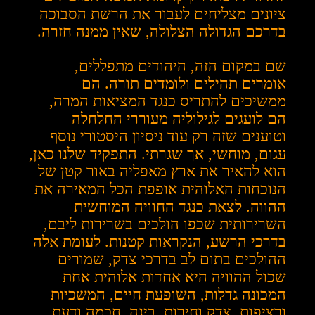
ציונים מצליחים לעבור את הרשת הסבוכה
בדרכם הגדולה הצלולה, שאין ממנה חזרה.
שם במקום הזה, היהודים מתפללים,
אומרים תהילים ולומדים תורה. הם
ממשיכים להתריס כנגד המציאות המרה,
הם לועגים לגילוליה מעוררי החלחלה
וטוענים שזה רק עוד ניסיון היסטורי נוסף
עגום, מוחשי, אך שגרתי. התפקיד שלנו כאן,
הוא להאיר את ארץ מאפליה באור קטן של
הנוכחות האלוהית אופפת הכל המאירה את
ההווה. לצאת כנגד החוויה המוחשית
השרירותית שכפו הולכים בשרירות ליבם,
בדרכי הרשע, הנקראות קטנות. לעומת אלה
ההולכים בתום לב בדרכי צדק, שמורים
שכול ההוויה היא אחדות אלוהית אחת
המכונה גדלות, השופעת חיים, המשכיות
ורציפות. צדק וחירות, בינה, חכמה ודעת.