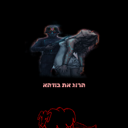
הרוג את בודהא