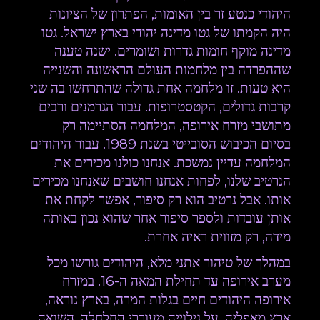
היהודי כנטע זר בין האומות, הפתרון של הציונות
היה הקמתו של גטו מדינה יהודי בארץ ישראל. גטו
מדינה מוקף חומות גדרות ושומרים. ישנה טענה
שההפרדה בין מלחמות העולם הראשונה והשנייה
היא טעות. זו מלחמה אחת גדולה שהתרחשו בה שני
קרבות גדולים, הקטסטרופות. עבור הגרמנים ורבים
מתושבי מזרח אירופה, המלחמה הסתיימה רק
בסיום הכיבוש הסובייטי בשנת 1989. עבור היהודים
המלחמה עדיין נמשכת. אנחנו כולנו מכירים את
הנרטיב שלנו, לפחות אנחנו חושבים שאנחנו מכירים
אותו. אבל נרטיב הוא רק סיפור, אפשר לקחת את
אותן עובדות ולספר סיפור אחר שהוא נכון באותה
מידה, רק מזווית ראיה אחרת.
במהלך של טיהור אתני מלא, היהודים גורשו מכל
מערב אירופה עד תחילת המאה ה-16. במזרח
אירופה
היהודים חיים בגלות המרה, בארץ נוראה,
ארץ מאפליה, על גילוייה מעוררי החלחלה. השואה