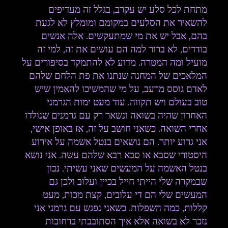
מתחת לכל סלע יש עקרב, בגלל זה מעדיפים
להשאיר את הסלעים במקומם ומומלץ לא לגעת
בהם, אבל יש את מי שמתעקשים. אלה אנשים
בודדים, לא ברור למה הם עושים את זה, למי זה
מועיל ומה המטרה. מדוע לא להתמקד בסיפורים על
המלאכים של המחנה שנתנו את פת הלחם שלהם
לאדם גוסס מרעב, על מי שהמשיכו להאמין שיש
טוב בעולם ויש תקווה. עוד מעט ימות הגרמני
האחרון שהיה בשואה ונשאר רק עם גרמנים שנולדו
אחרי השואה. כשאני חושב על זה, אז באופן אישי,
אני גרוע יותר. הם נושאים בנטל אשמה על אירוע
היסטורי שסבא או סבא רבא שלהם עשה. אני נושא
בנטל האשמה על המעשים שאני עשיתי. נכון
שבמקרה שלי הייתי חייל בכיין ועלוב ולכן גם
המעשים שלי הם די עלובים, קצת מכות, מעט
קללות, כמה השפלות. כשאני נפגש עם גרמני אני
נזכר לא בשואה אלא איך הסתובבתי ברחובות