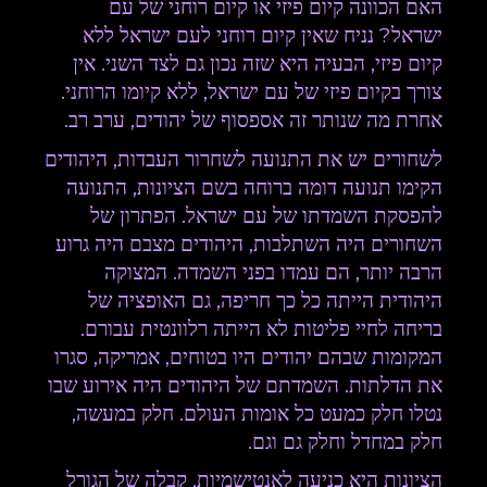
האם הכוונה קיום פיזי או קיום רוחני של עם
ישראל? נניח שאין קיום רוחני לעם ישראל ללא
קיום פיזי, הבעיה היא שזה נכון גם לצד השני. אין
צורך בקיום פיזי של עם ישראל, ללא קיומו הרוחני.
אחרת מה שנותר זה אספסוף של יהודים, ערב רב.
לשחורים יש את התנועה לשחרור העבדות, היהודים
הקימו תנועה דומה ברוחה בשם הציונות, התנועה
להפסקת השמדתו של עם ישראל. הפתרון של
השחורים היה השתלבות, היהודים מצבם היה גרוע
הרבה יותר, הם עמדו בפני השמדה. המצוקה
היהודית הייתה כל כך חריפה, גם האופציה של
בריחה לחיי פליטות לא הייתה רלוונטית עבורם.
המקומות שבהם יהודים היו בטוחים, אמריקה, סגרו
את הדלתות. השמדתם של היהודים היה אירוע שבו
נטלו חלק כמעט כל אומות העולם. חלק במעשה,
חלק במחדל וחלק גם וגם.
הציונות היא כניעה לאנטישמיות, קבלה של הגורל