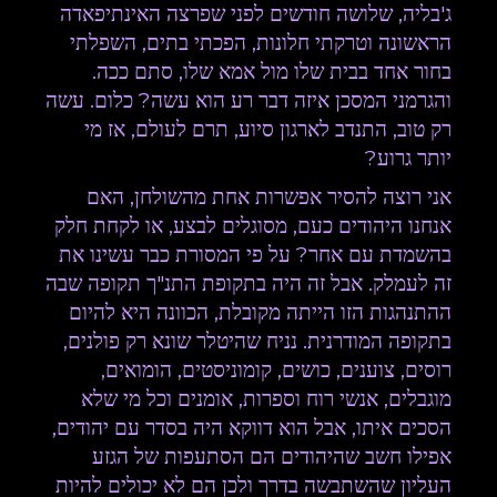
ג'בליה, שלושה חודשים לפני שפרצה האינתיפאדה
הראשונה וטרקתי חלונות, הפכתי בתים, השפלתי
בחור אחד בבית שלו מול אמא שלו, סתם ככה.
והגרמני המסכן איזה דבר רע הוא עשה? כלום. עשה
רק טוב, התנדב לארגון סיוע, תרם לעולם, אז מי
יותר גרוע?
אני רוצה להסיר אפשרות אחת מהשולחן, האם
אנחנו היהודים כעם, מסוגלים לבצע, או לקחת חלק
בהשמדת עם אחר? על פי המסורת כבר עשינו את
זה לעמלק. אבל זה היה בתקופת התנ"ך תקופה שבה
ההתנהגות הזו הייתה מקובלת, הכוונה היא להיום
בתקופה המודרנית. נניח שהיטלר שונא רק פולנים,
רוסים, צוענים, כושים, קומוניסטים, הומואים,
מוגבלים, אנשי רוח וספרות, אומנים וכל מי שלא
הסכים איתו, אבל הוא דווקא היה בסדר עם יהודים,
אפילו חשב שהיהודים הם הסתעפות של הגזע
העליון שהשתבשה בדרך ולכן הם לא יכולים להיות