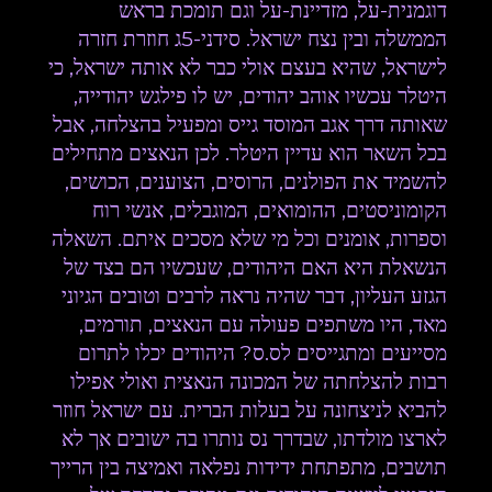
דוגמנית-על, מזדיינת-על וגם תומכת בראש
הממשלה ובין נצח ישראל. סידני-5ג חוזרת חזרה
לישראל, שהיא בעצם אולי כבר לא אותה ישראל, כי
היטלר עכשיו אוהב יהודים, יש לו פילגש יהודייה,
שאותה דרך אגב המוסד גייס ומפעיל בהצלחה, אבל
בכל השאר הוא עדיין היטלר. לכן הנאצים מתחילים
להשמיד את הפולנים, הרוסים, הצוענים, הכושים,
הקומוניסטים, ההומואים, המוגבלים, אנשי רוח
וספרות, אומנים וכל מי שלא מסכים איתם. השאלה
הנשאלת היא האם היהודים, שעכשיו הם בצד של
הגזע העליון, דבר שהיה נראה לרבים וטובים הגיוני
מאד, היו משתפים פעולה עם הנאצים, תורמים,
מסייעים ומתגייסים לס.ס? היהודים יכלו לתרום
רבות להצלחתה של המכונה הנאצית ואולי אפילו
להביא לניצחונה על בעלות הברית. עם ישראל חוזר
לארצו מולדתו, שבדרך נס נותרו בה ישובים אך לא
תושבים, מתפתחת ידידות נפלאה ואמיצה בין הרייך