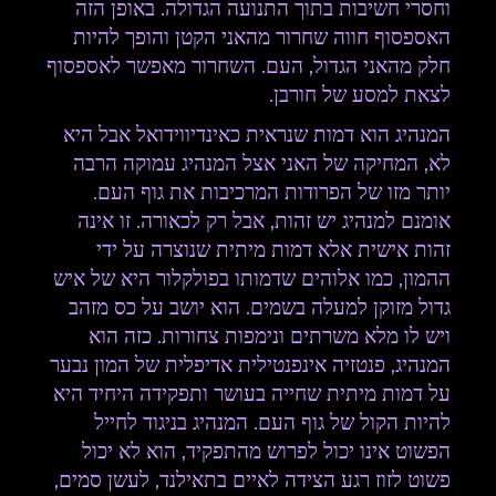
וחסרי חשיבות בתוך התנועה הגדולה. באופן הזה
האספסוף חווה שחרור מהאני הקטן והופך להיות
חלק מהאני הגדול, העם. השחרור מאפשר לאספסוף
לצאת למסע של חורבן.
המנהיג הוא דמות שנראית כאינדיווידואל אבל היא
לא, המחיקה של האני אצל המנהיג עמוקה הרבה
יותר מזו של הפרודות המרכיבות את גוף העם.
אומנם למנהיג יש זהות, אבל רק לכאורה. זו אינה
זהות אישית אלא דמות מיתית שנוצרה על ידי
ההמון, כמו אלוהים שדמותו בפולקלור היא של איש
גדול מזוקן למעלה בשמים. הוא יושב על כס מזהב
ויש לו מלא משרתים ונימפות צחורות. כזה הוא
המנהיג, פנטזיה אינפנטילית אדיפלית של המון נבער
על דמות מיתית שחייה בעושר ותפקידה היחיד היא
להיות הקול של גוף העם. המנהיג בניגוד לחייל
הפשוט אינו יכול לפרוש מהתפקיד, הוא לא יכול
פשוט לזוז רגע הצידה לאיים בתאילנד, לעשן סמים,