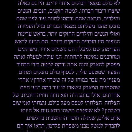
לא כולם נמצאו חבוקים אוחזי ידיים. היו גם כאלה
שיצרו ריבוד חברתי. למטה הזקנים, הנכים, הנשים
והילדים, כנראה שהם נרמסו למוות עוד לפני שהם
נחנקו מהגז. מעליהם נמצאו הגברים בגיל העמידה
ואולי הנשים והילדים החזקים יותר. בראש ערימת
הגופות היו הזכרים החזקים ביותר. הם הגיעו לראש
הערימה, שם למעלה הם נושמים אוויר, משתינים
ומחרבנים מאימה לתחתית. הגז עולה למעלה ואתה
מפסיק להאבק והנה אתה נרמס למטה בידי הבחור
הצעיר שמטפס עליך, לבסוף כולם נחנקים ומתים.
מעניין מה עבר במוחו של זה ששרד אחרון? אחרי
שהסתיים המאבק ונשארו לו עוד כמה רגעי חיים
אחרונים, אולי ברגע הזה הוא חווה חוויה חיובית, של
הצלחה. הצלחתי לטפס מעל כולם, ניצחתי ואני שוב
בשלטון? לא שופטים מישהו בתא גזים אל היותו
אדם אלים, שמגלה חוסר התחשבות בחלשים.
להבדיל למשל מבני משפחת פלדמן, תראו איך הם