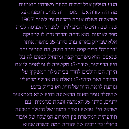
הגזע העליון אבל יכולים להיות משרתיו הנאמנים.
מה היה קורה אם המוסד היה מגייס דוגמנית-על
ישראלית ושולח אותה במכונת זמן לשנת 1907,
שנה שבה היטלר הגיע לוינה למבחני הכניסה לבית
ספר לאמנות. הוא נדחה והדבר גרם לו למועקה.
אלא שבדיוק באותו ערב סידני-5ג פוגשת אותו
"במקרה" בבית קפה נחמד בוינה, הם לוגמים יחד
שנאפס, הוא משתכר קצת ומתחיל לנאום לה על
חייו הדפוקים, סידני-5ג מקשיבה לו ומלטפת לו את
הירך. הם הולכים לחדר בבית מלון המשקיף על
הדנובה ושם סידני-5ג גואלת את אדולף מבתוליו
ונותנת לו את הזיון של חייו. ואז בדיוק ברגע
שהיטלר גומר בפעם הראשונה בחייו שלא באמצעים
ידניים, סידני-5ג האמיצה זועקת בגרמנית "עם
ישראל חי". עכשיו נוצרה במוחו של היטלר הטבעה
תודעתית המקשרת בין האירוע המוצלח של איבוד
בתוליו בין ירכיה של יהודיה תמה וכשרה שהיא