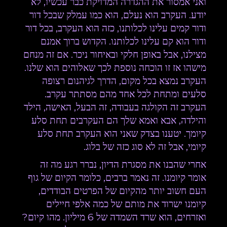
ואני אמסור את ההגדרה המדויקת כבר עכשיו, לא
יודע. העקרב הוא נעלם, הוא כמו עמלק שבכל דור
ודור קמים עלינו לכלותנו, כזה הוא העקרב, בכל דור
ודור הוא קם עלינו לכלותנו. הקדוש ברוך אמנם
מצילנו, אבל באופן חלקי ובאיחור ניכר. אם זה מנחם
מישהו אז זו הוכחה נוספת לכך שאלוהים הוא שלנו.
העקרב נמצא בכל מקום, הדרך לגיהנום רצופה
סלעים ומתחת לכל אחד מהם מסתתר עקרב.
העקרב זה הקולגה בעבודה, זה הבעל, האישה, הילד
והילדה, אבא ואמא שלך הם העקרבים תחת סלע
קיומך. יטענו בצדק שאני הוא העקרב תחת סלע
קיומי, אבל זה לא סוג כזה של בלוג.
אחרי שהבנו את מסגרת הדיון, נברר רגע מה זה
אומר קיומנו. זה נאמר ברבים, כלומר הקיום של גוף
העם חשוב יותר מהקיום של הפרטים הבודדים,
קיומנו ישרוד את מותם של כמה אלפי חיילים
ואזרחים, הוא שרד השמדה של 6 מיליון. מהו קיום?