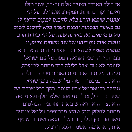
אז הולך האברך הצעיר אל העק-רב, יושב מולו
ואיברו זקור כתותח. העק-רב אומר לו:
על ידי
אוננות שיוצא הזרע בלא להיכנס למקום הראוי לו
גם באוצר הנשמות יוצאת נשמה בלא להיכנס לשום
מקום מתאים ואז באותה שעה על ידי כוחות הרע
נעשה איזה גוף רוחני של שד משחית ומזיק, זו
נעשית נשמה לו.
האברכך יוצא מבועת, הוא הביא
בעזרת ידו הימנית שואה נוספת על עם ישראל,
לעולם לא עוד. אבל בלילה לבד מתחת לשמיכה,
מגיעה לילית והיא בדמות האחות מבית החולים.
הוא נזכר במבטו החטוף על ישבנה בזמן שהיא
טיפלה בקטטר של אביו הגוסס, בסך הכל שבריר של
שניה, זה הכל, אבל רגע אחד שלא חולף ולא מרפה
הוא נצח. הוא רואה שוב את תחתוניה הבולטים
מתחת לחלוק בזמן שהיא מתכופפת וגל של אנרגיה
משתחרר בין רגליו, זרם של ההנאה ושחרור שוטף
אותו, ואז אימה, אשמה ולכלוך דביק.