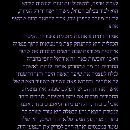
לאכול טרפה, להשתגל עם זונות ולעשות קידוש.
הוא לכוד בכלוב הברזל, משורה ישחרר רק המוות,
לכן זה מיותר להפגין נגדו, צריך להתנגד לכוח שמקיף
אותו.
אמונה דתית זו אוננות מנטלית ציבורית. המטרה
הכללית היא להתנתק קצת מהמציאות לתוך פנטזיה
אירוטית מטורפת שבה הנשים מגלחות את שיער
ראשן וחובשות פאה. זה אידיאל היופי בחברה
החרדית. זה מה שמחרמן אותם, לגרום לאשתך
לגלח לעצמה את שיער ראשה היפה והנהדר שנתן
לה אלוהים, ולחבוש פאה עשוייה משיער ראשה של
אישה אחרת. הם יצרו עולם שכזה, איזו עוצמה.
החסידים מבלים את יומם בישיבות, לומדים ביחד,
אוכלים ביחד, רוקדים ביחד ומאוננים ביחד. אוננות
למטרת הוצאת זרע לבטלה היא צורך שזוחל לך
בתוך המוח, ענן המערפל את החושים, הזין שלך
עומד במכנסים ואתה חייב לפרוק את המטען הזה.