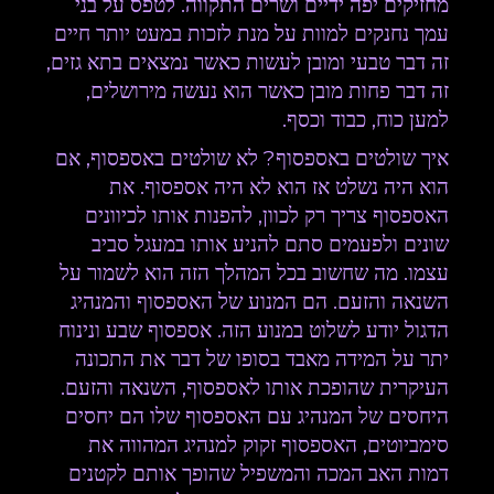
מחזיקים יפה ידיים ושרים התקווה.
לטפס על בני
עמך נחנקים למוות על מנת לזכות במעט יותר חיים
זה דבר טבעי ומובן לעשות כאשר נמצאים בתא גזים,
זה דבר פחות מובן כאשר הוא נעשה מירושלים,
למען כוח, כבוד וכסף.
איך שולטים באספסוף? לא שולטים באספסוף, אם
הוא היה נשלט אז הוא לא היה אספסוף. את
האספסוף צריך רק לכוון, להפנות אותו לכיוונים
שונים ולפעמים סתם להניע אותו במעגל סביב
עצמו. מה שחשוב בכל המהלך הזה הוא לשמור על
השנאה והזעם. הם המנוע של האספסוף והמנהיג
הדגול יודע לשלוט במנוע הזה. אספסוף שבע ונינוח
יתר על המידה מאבד בסופו של דבר את התכונה
העיקרית שהופכת אותו לאספסוף, השנאה והזעם.
היחסים של המנהיג עם האספסוף שלו הם יחסים
סימביוטים, האספסוף זקוק למנהיג המהווה את
דמות האב המכה והמשפיל שהופך אותם לקטנים