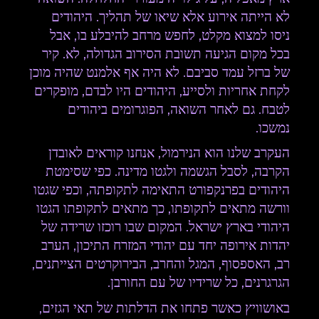
לא הייתה אירוע אלא שיאו של תהליך.
היהודים
ניסו למצוא מקלט, לחפש מרחב להיבלע בו, אבל
בכל מקום הגיעה תשובת הסירוב הגדולה, לא. קיר
של ברזל עמד סביבם. לא היה אף אלמנט שהיה מוכן
לקחת אחריות ולסייע, היהודים היו לבדם, מופקרים
לטבח. גם לאחר השואה, הפוגרומים ביהודים
נמשכו.
העקרב שלנו הוא הנירמול, אנחנו קוראים לאובדן
הקרבה, לסבל הגשמה ולגטו מדינה. כפי שסימטת
היהודים בפרנקפורט התאימה לתקופתה, וכפי שגטו
וורשה מתאים לתקופתו, כך מתאים לתקופתו הגטו
היהודי בארץ ישראל. המקום שבו רוכזו שרידה של
יהדות אירופה יחד עם יהודי המזרח התיכון, הערב
רב, האספסוף, המגל והחרב, הבירוקרטים הצייתנים,
הגרגרנים, כל שרידיו של עם החורבן.
באושוויץ כאשר פתחו את הדלתות של תאי הגזים,