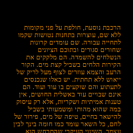
הרכבת נוסעת, חולפת על פני מקומות
ללא שם, עוצרות בתחנות נטושות שקמו
לתחייה עבורה. שם עומדים קרונות
שחורים סגורים ובתוכם הציונים
הנשלחים להשמדה. הם מלקקים את
הקירות הלחים בשביל קצת מים. הקור
הרעב והצמא עוזרים לצוף מעל לריק של
ייאוש ללא תחתית. יש כאלו שנכנסים
לתעתוע והם שוקעים בו עוד ועוד. הם
אינם שבויים עוד באשלית החושים, אין
טענות אמיתיות ושקריות, אלא רק עיסוק
במה שהוא מהותי ומשמעותי בשביל
להישאר בחיים, טיפה של מים, פירור של
לחם, כל השאר עומד כמו חומה בינך לבין
עצמך. השינוי העיקרי שהתרחש הוא